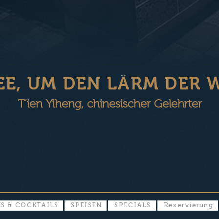
EE, UM DEN LÄRM DER W
T‘ien Yiheng, chinesischer Gelehrter
S & COCKTAILS
SPEISEN
SPECIALS
Reservierung