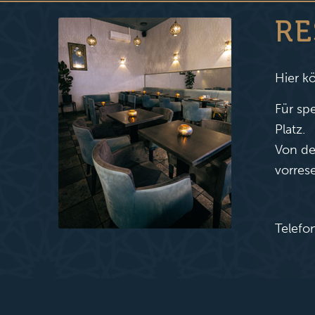
RE
Hier k
Für sp
Platz.
Von de
vorrese
Telefo
Wir fr