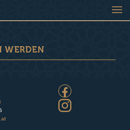
N WERDEN
5
6
.at